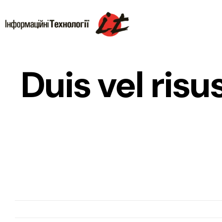
Skip
to
content
Duis vel risu