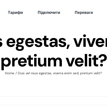
Тарифи
Пiдключити
Переваги
s egestas, viv
pretium velit?
Home
/
Duis vel risus egestas, viverra enim sed, pretium velit?