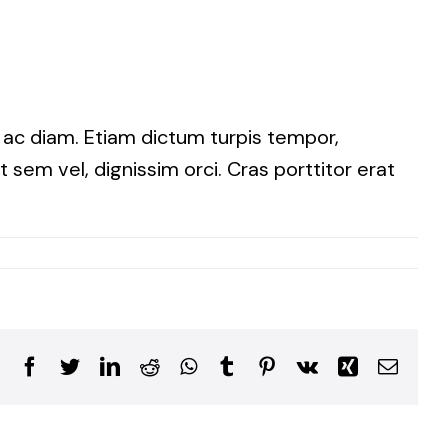
i ac diam. Etiam dictum turpis tempor,
 sem vel, dignissim orci. Cras porttitor erat
Facebook
Twitter
LinkedIn
Reddit
WhatsApp
Tumblr
Pinterest
Vk
Xing
Email