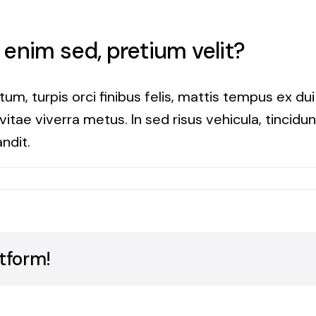
a enim sed, pretium velit?
um, turpis orci finibus felis, mattis tempus ex du
tae viverra metus. In sed risus vehicula, tincidunt
ndit.
tform!