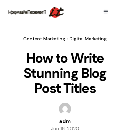
Skip
to
Toggle
Navigation
content
Тарифи
Content Marketing
•
Digital Marketing
Пiдключити
How to Write
Переваги
Stunning Blog
Post Titles
adm
Jun 16, 2020